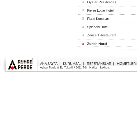
Oyster Residences
Pierre Lottie Hotel
Platin Konutları
Splendid Hotel
Zencefil Restaurant
Zurich Hotel
ANA SAYFA
|
KURUMSAL
|
REFERANSLAR
|
HİZMETLERİ
rsm dizayn
web
Ayhan Perde & Ev Tekstili / 2011 Tüm Hakları Saklıdır.